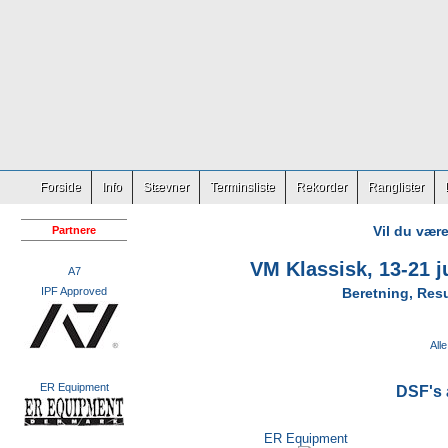
Forside
Info
Stævner
Terminsliste
Rekorder
Ranglister
Vil du være
Partnere
VM Klassisk, 13-21 j
A7
IPF Approved
Beretning
,
Resu
Alle
ER Equipment
DSF's 
ER Equipment