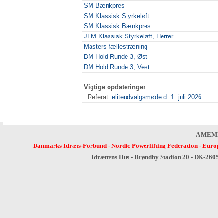
SM Bænkpres
SM Klassisk Styrkeløft
SM Klassisk Bænkpres
JFM Klassisk Styrkeløft, Herrer
Masters fællestræning
DM Hold Runde 3, Øst
DM Hold Runde 3, Vest
Vigtige opdateringer
Referat,
eliteudvalgsmøde d. 1. juli 2026
.
A MEM
Danmarks Idræts-Forbund
-
Nordic Powerlifting Federation
-
Europ
Idrættens Hus - Brøndby Stadion 20 - DK-260