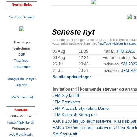
Nyttige links
YouTube Kanaler
S
Seneste nyt
Løbende nomineringer, seneste planer, link til live resulta
Trænings-
Automatisk opdateret liste med
YouTube videoer fra stæv
vejledning
06 Aug
11:35
Plakat,
JFM 2026
.
DSF
03 Aug
12:24
Første beretning fr
Trænings-
26 Jul
20:46
Invitation,
SM 2026
programmer
21 Jul
23:31
Invitation,
JFM 202
Se alle opdateringer
Mangler du udstyr?
Kig her!
Invitationer til kommende stævner og arran
JFM Styrkeløft
IPF GL Formel
JFM Bænkpres
JFM Klassisk Styrkeløft, Damer
Kontakt
JFM Klassisk Bænkpres
DSFs Kontor
AAK’s 130 års jubilæumsstævne, Klassisk Bæ
kontor@styrke.dk
AAK’s 130 års jubilæumsstævne, Udstyr Bænk
Webmaster
SM Styrkeløft
web@styrke.dk